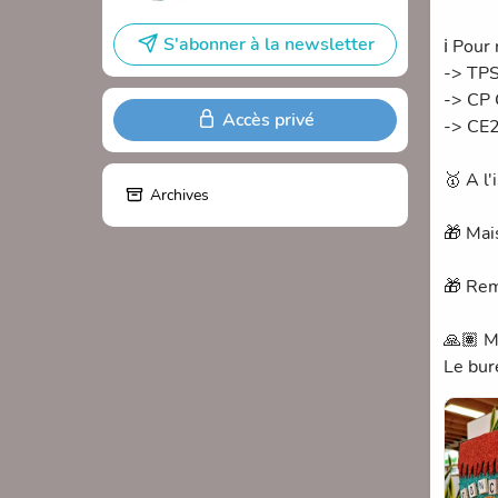
S'abonner à la newsletter
ℹ️ Pour
-> TP
-> CP
Accès privé
-> CE
🥇 A l'
Archives
🎁 Mai
🎁 Rem
🙏🏽 Me
Le bur