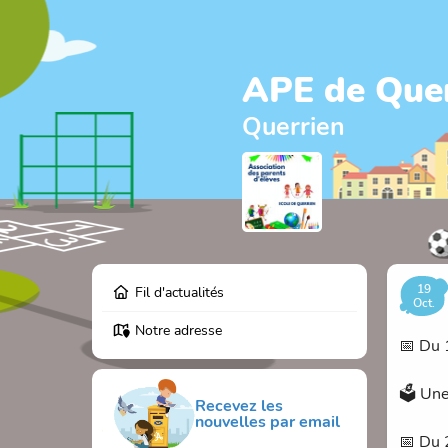
APE de Que
Querrien
19
Fil d'actualités
Oct.
Notre adresse
📅 Du 
🗳️ Un
Recevez les
nouvelles par email
📅 Du 