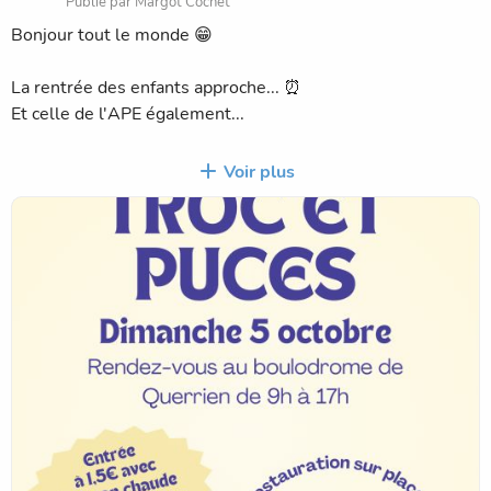
Publié par Margot Cochet
Bonjour tout le monde 😁
La rentrée des enfants approche... ⏰
Et celle de l'APE également...
Nous sommes déjà en pleine préparation de notre 1ere
Voir plus
action de l'année... Notre traditionnel troc et puces !
Il aura lieu le dimanche 5 octobre de 9h à 17h au
boulodrome.
Les inscriptions sont ouvertes alors à vous de jouer !
Faites le tri chez vous et inscrivez-vous soit via le coupon
en photo, soit via ce lien⤵️
www.helloasso.com/associations/ape-de-
querrien/evenements/troc-et-puces-de-querrien