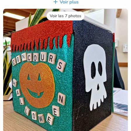
Voir plus
📅 Du 29 au 1er novembre les dessins partiront chez Age
et Vie pour un vote entre résidents.
Voir les 7 photos
ℹ️ Pour rappel il y a 3 catégories :
-> TPS PS MS GS
-> CP CE1
-> CE2 CM1 CM2
🥇 A l'issue 6 gagnants seront déclarés, soit 2 par
catégorie, ils recevront un calendrier de l'avent.
🎁 Mais TOUS les participants seront également
récompensés par une petite surprise.
🎁 Remise des lots : début novembre (date communiquée
prochainement).
🙏🏽 Merci aux 59 artistes qui ont joué le jeu !