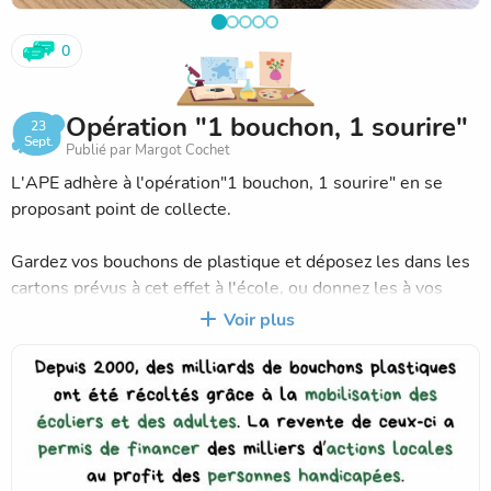
Le bureau de l'APE 👻
0
Opération "1 bouchon, 1 sourire"
23
Sept.
Publié par Margot Cochet
L'APE adhère à l'opération"1 bouchon, 1 sourire" en se
proposant point de collecte.
Gardez vos bouchons de plastique et déposez les dans les
cartons prévus à cet effet à l'école, ou donnez les à vos
enfants pour qu'ils les mettent eux-mêmes.
Voir plus
Merci pour votre soutien !
A vos bouchons